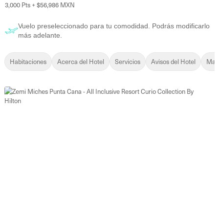
3,000 Pts + $56,986 MXN
Vuelo preseleccionado para tu comodidad. Podrás modificarlo
más adelante.
Habitaciones
Acerca del Hotel
Servicios
Avisos del Hotel
Mapa
22 fotos más
19 fotos más