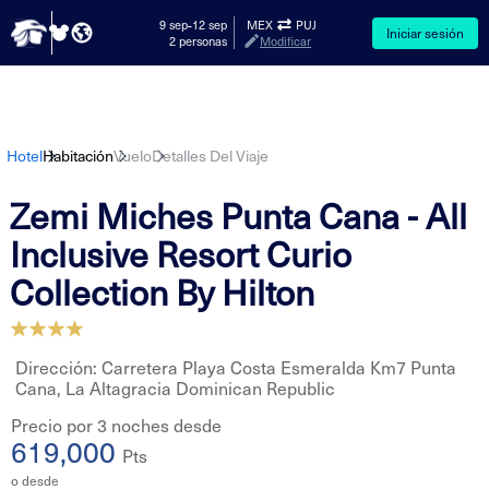
-
9 sep
12 sep
MEX
PUJ
Iniciar sesión
2 personas
Modificar
Hotel
Habitación
Vuelo
Detalles Del Viaje
Zemi Miches Punta Cana - All
Inclusive Resort Curio
Collection By Hilton
Dirección: Carretera Playa Costa Esmeralda Km7 Punta
Cana, La Altagracia Dominican Republic
Precio por 3 noches desde
619,000
Pts
o desde