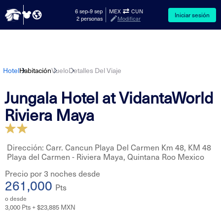
-
6 sep
9 sep
MEX
CUN
Iniciar sesión
2 personas
Modificar
Hotel
Habitación
Vuelo
Detalles Del Viaje
Jungala Hotel at VidantaWorld
Riviera Maya
Dirección: Carr. Cancun Playa Del Carmen Km 48, KM 48
Playa del Carmen - Riviera Maya, Quintana Roo Mexico
Precio por 3 noches desde
261,000
Pts
o desde
3,000 Pts + $23,885 MXN