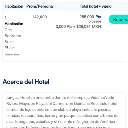
Habitación
Prom/Persona
Total hotel + vuelo
285,000
Pts
1
142,000
Reserv
o desde
Habitación
3,000 Pts + $26,091 MXN
One
Bedroom
Suite
Sin
alimentos
Acerca del Hotel
Jungala Hotel se encuentra dentro del complejo VidantaWorld
Riviera Maya, en Playa del Carmen, en Quintana Roo. Este hotel
familiar de lujo cuenta con un club de playa junto a la piscina,
tiendas, restaurantes, bares y un parque acuático con alberca de
olas, toboganes, cabañas y el río lento más grande de América
Latina. Los huéspedes registrados tienen acceso a piscinas,